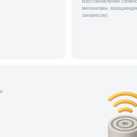
Восстановление сложно
механизмы, вращающие
занавесов)
а