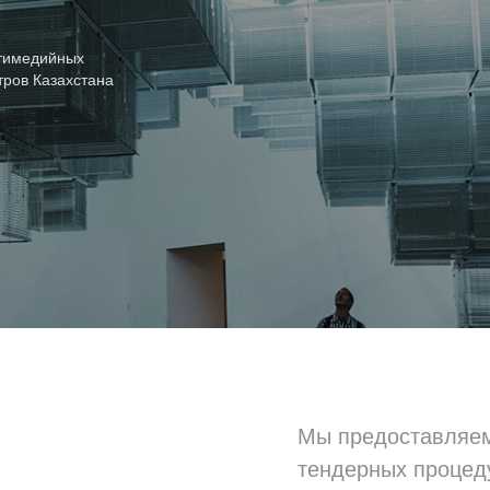
ьтимедийных
тров Казахстана
Мы предоставляем
тендерных процеду