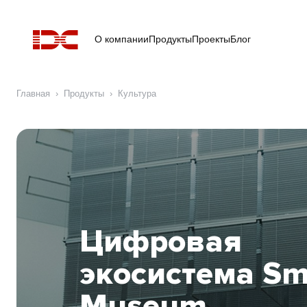
О компании
Продукты
Проекты
Блог
Главная
›
Продукты
›
Культура
Цифровая
экосистема Sm
Museum