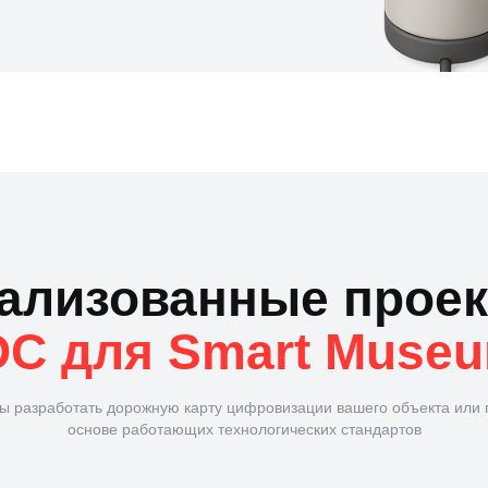
ализованные прое
DC для Smart Muse
ы разработать дорожную карту цифровизации вашего объекта или 
основе работающих технологических стандартов