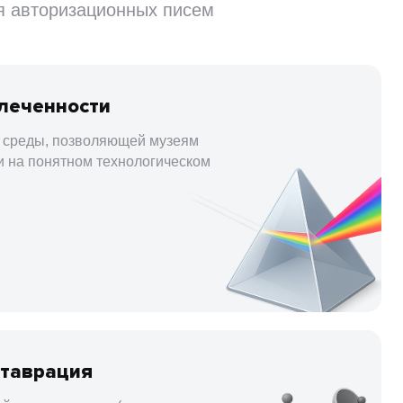
я авторизационных писем
леченности
 среды, позволяющей музеям
и на понятном технологическом
ставрация