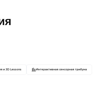
ия
 и 3D Lessons
Интерактивная сенсорная трибуна