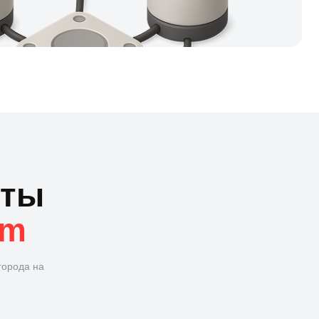
кты
um
города на